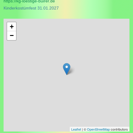
https://kg-loestige-buirer.de
Kinderkostümfest 31.01.2027
+
−
Leaflet
| ©
OpenStreetMap
contributors