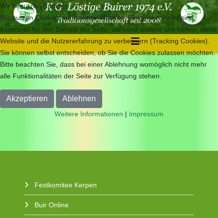
Wir benutzen Cookies
Wir nutzen Cookies auf unserer Website. Einige von ihnen sind
essenziell für den Betrieb der Seite, während andere uns helfen, diese
Website und die Nutzererfahrung zu verbessern (Tracking Cookies).
Sie können selbst entscheiden, ob Sie die Cookies zulassen möchten.
Bitte beachten Sie, dass bei einer Ablehnung womöglich nicht mehr
alle Funktionalitäten der Seite zur Verfügung stehen.
Akzeptieren
Ablehnen
Weitere Informationen
|
Impressum
Festkomitee Kerpen
Buir Online