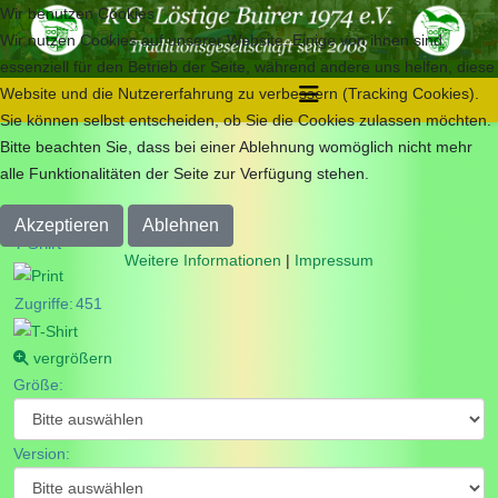
Wir benutzen Cookies
Wir nutzen Cookies auf unserer Website. Einige von ihnen sind
essenziell für den Betrieb der Seite, während andere uns helfen, diese
Website und die Nutzererfahrung zu verbessern (Tracking Cookies).
Sie können selbst entscheiden, ob Sie die Cookies zulassen möchten.
Bitte beachten Sie, dass bei einer Ablehnung womöglich nicht mehr
alle Funktionalitäten der Seite zur Verfügung stehen.
Akzeptieren
Ablehnen
T-Shirt
Weitere Informationen
|
Impressum
Zugriffe:
451
vergrößern
Größe:
Version: