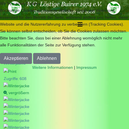
Wir benutzen Cookies
Wir nutzen Cookies auf unserer Website. Einige von ihnen sind
essenziell für den Betrieb der Seite, während andere uns helfen, diese
Website und die Nutzererfahrung zu verbessern (Tracking Cookies).
Sie können selbst entscheiden, ob Sie die Cookies zulassen möchten.
Bitte beachten Sie, dass bei einer Ablehnung womöglich nicht mehr
alle Funktionalitäten der Seite zur Verfügung stehen.
Akzeptieren
Ablehnen
Winterjacke
Weitere Informationen
|
Impressum
Zugriffe:
608
vergrößern