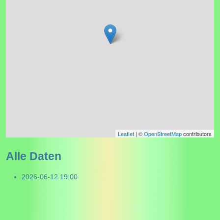
Leaflet
| ©
OpenStreetMap
contributors
Alle Daten
2026-06-12
19:00