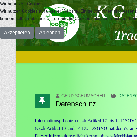
Wir benutzen Cookies
Wir nutzen Cookies auf unserer Website. Einige von ihnen sind essenzi
können selbst entscheiden, ob Sie die Cookies zulassen möchten. Bitte
Akzeptieren
Ablehnen
GERD SCHUMACHER
DATENS
Datenschutz
Informationspflichten nach Artikel 12 bis 14 DSGV
Nach Artikel 13 und 14 EU-DSGVO hat der Verantwortl
Dieser Informationspflicht kommt dieses Merkblatt n