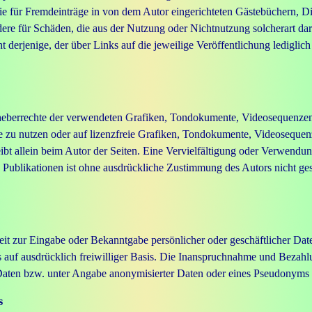
e für Fremdeinträge in von dem Autor eingerichteten Gästebüchern, Dis
dere für Schäden, die aus der Nutzung oder Nichtnutzung solcherart darg
 derjenige, der über Links auf die jeweilige Veröffentlichung lediglich
 Urheberrechte der verwendeten Grafiken, Tondokumente, Videosequenzen 
zu nutzen oder auf lizenzfreie Grafiken, Tondokumente, Videosequen
 bleibt allein beim Autor der Seiten. Eine Vervielfältigung oder Verwe
 Publikationen ist ohne ausdrückliche Zustimmung des Autors nicht gest
eit zur Eingabe oder Bekanntgabe persönlicher oder geschäftlicher Dat
rs auf ausdrücklich freiwilliger Basis. Die Inanspruchnahme und Bezahlu
aten bzw. unter Angabe anonymisierter Daten oder eines Pseudonyms g
s