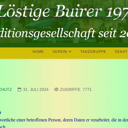
ell für den Betrieb der Seite, während andere uns helfen, diese Websi
 beachten Sie, dass bei einer Ablehnung womöglich nicht mehr alle Fun
Weitere Informationen
|
Impressum
HOME
VEREIN
TANZGRUPPE
SENAT
CHUTZ
31. JULI 2024
ZUGRIFFE: 7771
O
iche einer betroffenen Person, deren Daten er verarbeitet, die in den 
ach.