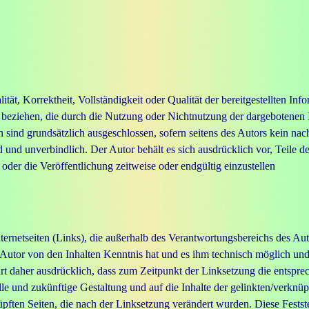
tät, Korrektheit, Vollständigkeit oder Qualität der bereitgestellten I
rt beziehen, die durch die Nutzung oder Nichtnutzung der dargebotenen
sind grundsätzlich ausgeschlossen, sofern seitens des Autors kein nach
d und unverbindlich. Der Autor behält es sich ausdrücklich vor, Teile 
der die Veröffentlichung zeitweise oder endgültig einzustellen
nternetseiten (Links), die außerhalb des Verantwortungsbereichs des Au
der Autor von den Inhalten Kenntnis hat und es ihm technisch möglich u
rt daher ausdrücklich, dass zum Zeitpunkt der Linksetzung die entsprech
lle und zukünftige Gestaltung und auf die Inhalte der gelinkten/verknüpf
üpften Seiten, die nach der Linksetzung verändert wurden. Diese Feststel