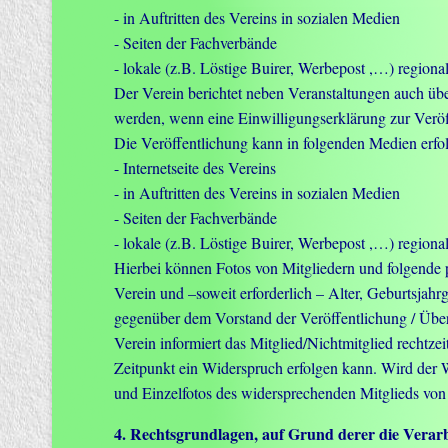
- in Auftritten des Vereins in sozialen Medien
- Seiten der Fachverbände
- lokale (z.B. Löstige Buirer, Werbepost ,…) region
Der Verein berichtet neben Veranstaltungen auch üb
werden, wenn eine Einwilligungserklärung zur Veröff
Die Veröffentlichung kann in folgenden Medien erfo
- Internetseite des Vereins
- in Auftritten des Vereins in sozialen Medien
- Seiten der Fachverbände
- lokale (z.B. Löstige Buirer, Werbepost ,…) region
Hierbei können Fotos von Mitgliedern und folgende 
Verein und –soweit erforderlich – Alter, Geburtsjah
gegenüber dem Vorstand der Veröffentlichung / Über
Verein informiert das Mitglied/Nichtmitglied rechtzei
Zeitpunkt ein Widerspruch erfolgen kann. Wird der W
und Einzelfotos des widersprechenden Mitglieds von
4. Rechtsgrundlagen, auf Grund derer die Verarb