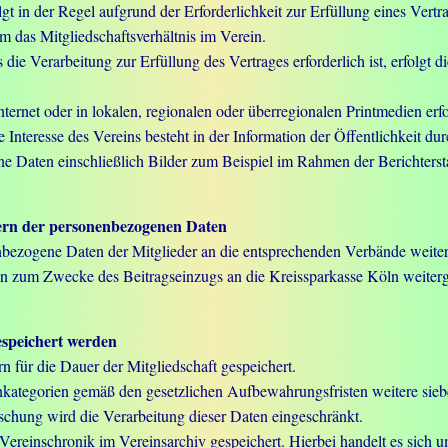
t in der Regel aufgrund der Erforderlichkeit zur Erfüllung eines Vert
 um das Mitgliedschaftsverhältnis im Verein.
e Verarbeitung zur Erfüllung des Vertrages erforderlich ist, erfolgt d
ernet oder in lokalen, regionalen oder überregionalen Printmedien erfo
e Interesse des Vereins besteht in der Information der Öffentlichkeit dur
aten einschließlich Bilder zum Beispiel im Rahmen der Berichterstatt
ern der personenbezogenen Daten
zogene Daten der Mitglieder an die entsprechenden Verbände weiterg
 zum Zwecke des Beitragseinzugs an die Kreissparkasse Köln weiterge
espeichert werden
 für die Dauer der Mitgliedschaft gespeichert.
kategorien gemäß den gesetzlichen Aufbewahrungsfristen weitere sieben
chung wird die Verarbeitung dieser Daten eingeschränkt.
reinschronik im Vereinsarchiv gespeichert. Hierbei handelt es sich